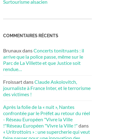
Surtourisme alsacien
COMMENTAIRES RÉCENTS
Brunaux
dans
Concerts tonitruants : il
arrive que la police passe, même sur le
Parc de La Villette et que Justice soit
rendue…
Froissart
dans
Claude Askolovitch,
journaliste à France Inter, et le terrorisme
des victimes !
Après la folie de la « nuit », Nantes
confrontée par le Préfet au retour du réel
- Réseau Européen "Vivre la Ville
!"Réseau Européen "Vivre la Ville !"
dans
« Uritrottoirs » : une supercherie qui veut
faire passer pour une innovation des