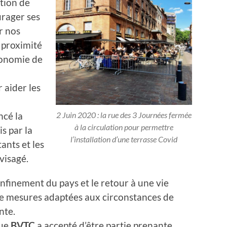
tion de
urager ses
r nos
proximité
économie de
 aider les
2 Juin 2020 : la rue des 3 Journées fermée
cé la
à la circulation pour permettre
s par la
l’installation d’une terrasse Covid
ants et les
visagé.
nfinement du pays et le retour à une vie
de mesures adaptées aux circonstances de
nte.
que
BVTC
a accepté d’être partie prenante