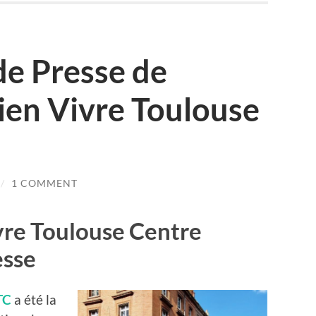
e Presse de
Bien Vivre Toulouse
/
1 COMMENT
vre Toulouse Centre
sse
TC
a été la