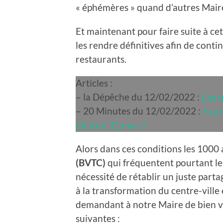
« éphémères » quand d’autres Maire
Et maintenant pour faire suite à ce
les rendre définitives afin de conti
restaurants.
Articles :
– la Dépêche du 12/02/2022 :
Les t
– 20 Minutes du 12/02/2022 :
Faut
delà du 31 mars?
Alors dans ces conditions les 1000
(BVTC)
qui fréquentent pourtant les
nécessité de rétablir un juste parta
à la transformation du centre-ville
demandant à notre Maire de bien v
suivantes :