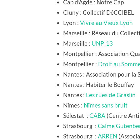
Cap d’Agde
: Notre Cap
Cluny
: Collectif DéCCIBEL
Lyon
:
Vivre au Vieux Lyon
Marseille
: Réseau du Collect
Marseille
:
UNPI13
Montpellier
: Association Qu
Montpellier
:
Droit au Sommei
Nantes
: Association pour la
Nantes
: Habiter le Bouffay
Nantes
:
Les rues de Graslin
Nîmes
:
Nîmes sans bruit
Sélestat
:
CABA
(Centre AntiB
Strasbourg
:
Calme Gutenbe
Strasbourg
:
ARREN
(Associa