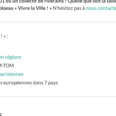
1 ou un collectif de riverains ? Quelle que soit la tail
éseau « Vivre la Ville ! »
N’hésitez pas à
nous contact
 » :
en régions
OM-TOM
parisiennes
ns européennes dans 7 pays
s