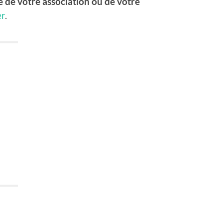
le de votre association ou de votre
er
.