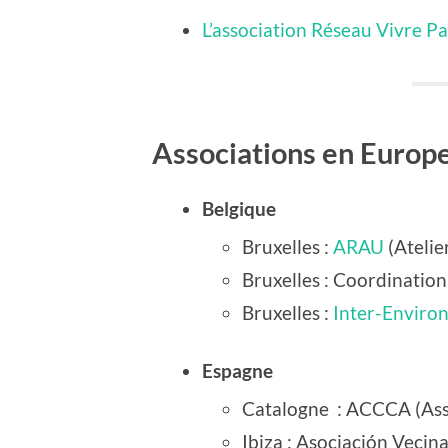
L’association Réseau Vivre Pa
Associations en Europ
Belgique
Bruxelles
:
ARAU
(Atelie
Bruxelles
: Coordination
Bruxelles
:
Inter-Enviro
Espagne
Catalogne
: ACCCA (Ass
Ibiza
: Asociación Vecin