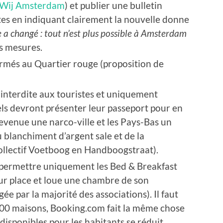
Wij Amsterdam
) et publier une bulletin
tes en indiquant clairement la nouvelle donne
le a changé : tout n’est plus possible à Amsterdam
es mesures.
ermés au Quartier rouge (proposition de
 interdite aux touristes et uniquement
els devront présenter leur passeport pour en
venue une narco-ville et les Pays-Bas un
u blanchiment d’argent sale et de la
collectif Voetboog en Handboogstraat).
et permettre uniquement les Bed & Breakfast
sur place et loue une chambre de son
e par la majorité des associations). Il faut
000 maisons, Booking.com fait la même chose
isponibles pour les habitants se réduit