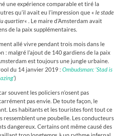
né une expérience comparable et tiré la
utres qu’il avait eu l’impression que «
le stade
du quartier
« . Le maire d’Amsterdam avait
ens de la paix supplémentaires.
ent allé vivre pendant trois mois dans le
n : malgré l’ajout de 140 gardiens de la paix
Amsterdam est toujours une jungle urbaine.
rool du 14 janvier 2019 :
Ombudsman: ‘Stad is
azing’
)
 car souvent les policiers n’osent pas
 carrément pas envie. De toute façon, le
nt. Les habitants et les touristes font tout ce
es ressemblent une poubelle. Les conducteurs
nts dangereux. Certains ont même causé des
aillant trop longtemps à un rythme infernal,