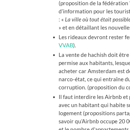
(proposition de la fédération
d’information pour les touris
: «
La ville où tout était possib
» et en détaillant les nouvell
Les rideaux devront rester f
VVAB
).
La vente de hachish doit être
permise aux habitants, lesqu
acheter car Amsterdam est de
narco-état, ce qui entraîne d
corruption. (proposition du 
Il faut interdire les Airbnb 
avec un habitant qui habite 
logement (propositions partagé
savoir qu’Airbnb occupe 20 
et le nombre d’appartements d