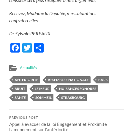
consoeur sera plus réceptive à mes arguments.
Recevez, Madame la Députée, mes salutations
confraternelles.
Dr Sylvain PEREAUX
Facebook
Twitter
Partager
Actualités
ANTÉRIORITÉ
ASSEMBLÉE NATIONALE
BARS
BRUIT
LE MEUR
NUISANCES SONORES
SANTÉ
SOMMEIL
STRASBOURG
PREVIOUS POST
Appel à évacuer de la loi Engagement et Proximité
l’amendement sur l’antériorité